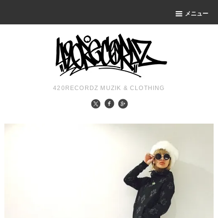
メニュー
420RECORDZ MUZIK & CLOTHING