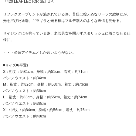
『420 LEAF LECTOR SET UP』
リフレクタープリントが施されている為、普段は控えめなリーフの総柄だが、
光を浴びた途端、ギラギラと光る様はマルデ別人のような表情を見せる。
サイジングにも拘っている為、老若男女を問わずスタリッシュに着こなせる仕
様に。
・・・必須アイテムとしか言いようがない。
■サイズ■(平置)
S：裄丈：約81cm、身幅：約51cm、着丈：約71cm
パンツ ウエスト：約34cm
M：裄丈：約82cm、身幅：約53cm、着丈：約73cm
パンツ ウエスト：約36cm
L：裄丈：約83cm、身幅：約55cm、着丈：約74cm
パンツ ウエスト：約38cm
XL：裄丈：約84cm、身幅：約56cm、着丈：約76cm
パンツ ウエスト：約40cm