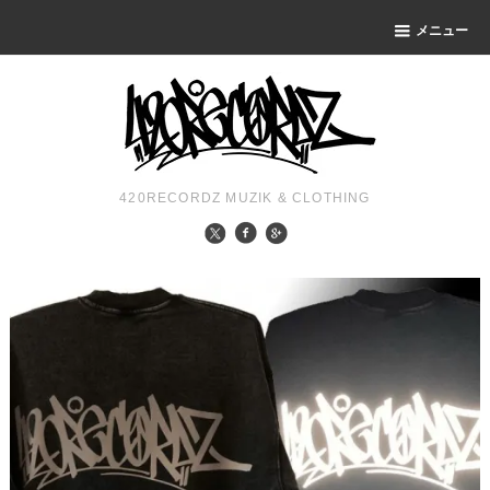
メニュー
420RECORDZ MUZIK & CLOTHING